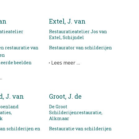
van
Extel, J. van
tieatelier
Restauratieatelier Jos van
Extel, Schijndel
en restauratie van
Restaurator van schilderijen
 en
Lees meer …
eerde beelden
…
, J. van
Groot, J. de
roenland
De Groot
aties,
Schilderijenrestauratie,
ek
Alkmaar
van schilderijen en
Restauratie van schilderijen