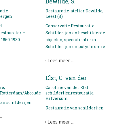
Dewilde, S.
atie
Restauratie-atelier Dewilde,
bergen
Leest (B)
d
Conservatie Restauratie
restaurator –
Schilderijen en beschilderde
 1850-1930
objecten, specialisatie in
Schilderijen en polychromie
…
Lees meer …
Elst, C. van der
ie,
Caroline van der Elst
Rotterdam/Abcoude
schilderijenrestauratie,
Hilversum
van schilderijen
Restauratie van schilderijen
…
Lees meer …