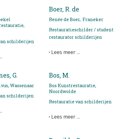
Boer, R. de
oekel
Renée de Boer, Franeker
estauratie,
Restauratieschilder / student
restaurator schilderijen
van schilderijen
Lees meer …
…
es, G.
Bos, M.
ivus, Wassenaar
Bos Kunstrestauratie,
Noordwolde
van schilderijen
Restauratie van schilderijen
…
Lees meer …