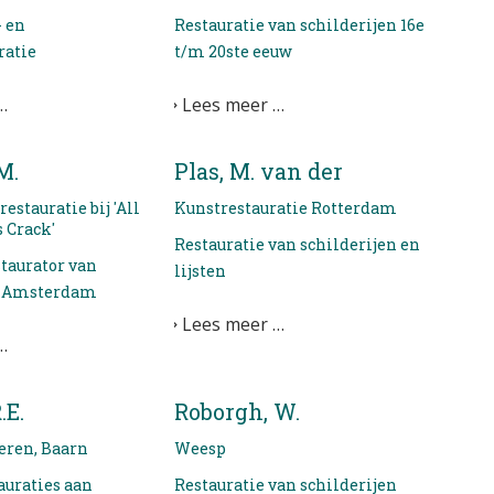
- en
Restauratie van schilderijen 16e
ratie
t/m 20ste eeuw
…
Lees meer …
M.
Plas, M. van der
estauratie bij 'All
Kunstrestauratie Rotterdam
 Crack'
Restauratie van schilderijen en
staurator van
lijsten
n, Amsterdam
Lees meer …
…
.E.
Roborgh, W.
eren, Baarn
Weesp
auraties aan
Restauratie van schilderijen