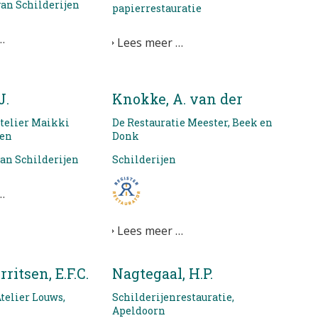
van Schilderijen
papierrestauratie
…
Lees meer …
J.
Knokke, A. van der
atelier Maikki
De Restauratie Meester, Beek en
ren
Donk
van Schilderijen
Schilderijen
…
Lees meer …
ritsen, E.F.C.
Nagtegaal, H.P.
telier Louws,
Schilderijenrestauratie,
Apeldoorn