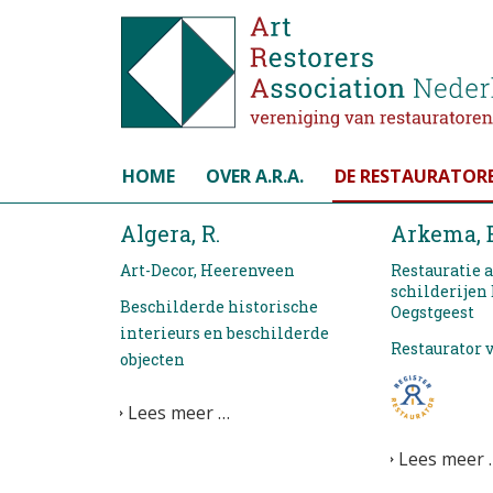
Selecteer de taal
HOME
OVER A.R.A.
DE RESTAURATOR
Algera, R.
Arkema, E
Art-Decor, Heerenveen
Restauratie a
schilderijen
Beschilderde historische
Oegstgeest
interieurs en beschilderde
Restaurator 
objecten
Lees meer …
Lees meer 