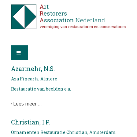
HOME
Azarmehr, N.S.
Aza Finearts, Almere
OVER A.R.A.
Restauratie van beelden e.a.
DE RESTAURATOREN
Lees meer …
LID WORDEN
Christian, I.P.
VIND EEN RESTAURATOR
Ornamenten Restauratie Christian, Amsterdam