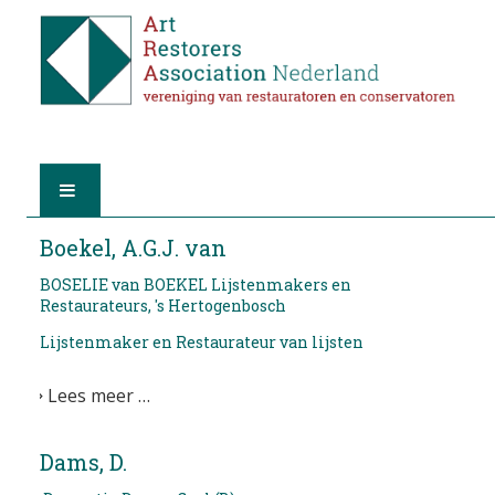
HOME
Boekel, A.G.J. van
BOSELIE van BOEKEL Lijstenmakers en
OVER A.R.A.
Restaurateurs, 's Hertogenbosch
Lijstenmaker en Restaurateur van lijsten
DE RESTAURATOREN
Lees meer …
LID WORDEN
Dams, D.
VIND EEN RESTAURATOR