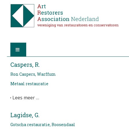
HOME
Caspers, R.
Ron Caspers, Warffum
OVER A.R.A.
Metaal restauratie
DE RESTAURATOREN
Lees meer …
LID WORDEN
Lagidse, G.
VIND EEN RESTAURATOR
Gotscha restauratie, Roosendaal