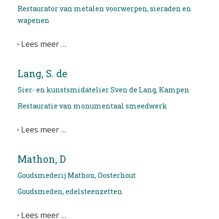
Restaurator van metalen voorwerpen, sieraden en
EDUCATIE
wapenen
NIEUWS
Lees meer …
CONTACT
Lang, S. de
Selecteer de taal
Sier- en kunstsmidatelier Sven de Lang, Kampen
Restauratie van monumentaal smeedwerk
Lees meer …
Mathon, D
Goudsmederij Mathon, Oosterhout
Goudsmeden, edelsteenzetten
Lees meer …