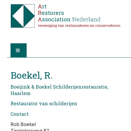
HOME
Boekel, R.
OVER A.R.A.
Boeijink & Boekel Schilderijenrestauratie,
Haarlem
DE RESTAURATOREN
Restaurator van schilderijen
LID WORDEN
Contact
VIND EEN RESTAURATOR
Rob Boekel
Tingietersweg 87