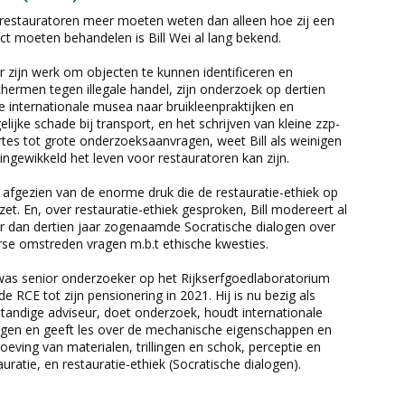
restauratoren meer moeten weten dan alleen hoe zij een
ct moeten behandelen is Bill Wei al lang bekend.
 zijn werk om objecten te kunnen identificeren en
hermen tegen illegale handel, zijn onderzoek op dertien
e internationale musea naar bruikleenpraktijken en
lijke schade bij transport, en het schrijven van kleine zzp-
rtes tot grote onderzoeksaanvragen, weet Bill als weinigen
ingewikkeld het leven voor restauratoren kan zijn.
afgezien van de enorme druk die de restauratie-ethiek op
zet. En, over restauratie-ethiek gesproken, Bill modereert al
 dan dertien jaar zogenaamde Socratische dialogen over
rse omstreden vragen m.b.t ethische kwesties.
 was senior onderzoeker op het Rijkserfgoedlaboratorium
de RCE tot zijn pensionering in 2021. Hij is nu bezig als
standige adviseur, doet onderzoek, houdt internationale
ngen en geeft les over de mechanische eigenschappen en
oeving van materialen, trillingen en schok, perceptie en
auratie, en restauratie-ethiek (Socratische dialogen).