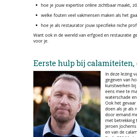
hoe je jouw expertise online zichtbaar maakt, z
welke fouten veel vakmensen maken als het gaa
hoe je als restaurator jouw specifieke niche prof
Want ook in de wereld van erfgoed en restauratie geld
voor je.
Eerste hulp bij calamiteite
In deze lezing 
gegeven van hoe
kunstwerken bij
eens mee te mak
waterschade en 
Ook het gevaar 
doen als je als
door iemand met
met betrekking 
Jeroen Jochems 
en van de cala