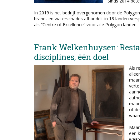
Sinds 2014 bet
In 2019 is het bedrijf overgenomen door de Polygon
brand- en waterschades afhandelt in 18 landen vers
als “Centre of Excellence” voor alle Polygon landen.
Frank Welkenhuysen: Resta
disciplines, één doel
Als r
allee
maar 
verte
aann
authe
maar 
of de
waar
Maar 
een k
waard