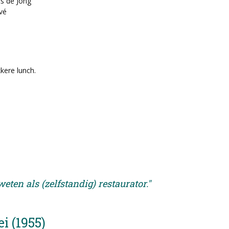
ts de Jong
vé
kere lunch.
eten als (zelfstandig) restaurator."
i (1955)