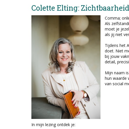
Colette Elting: Zichtbaarhei
Comma; onli
Als zelfstand
moet je jeze
als jij niet v
Tijdens het 
doet. Niet m
bij jouw vak
detail, preci
Mijn naam i
hun waarde wi
van social m
In mijn lezing ontdek je: