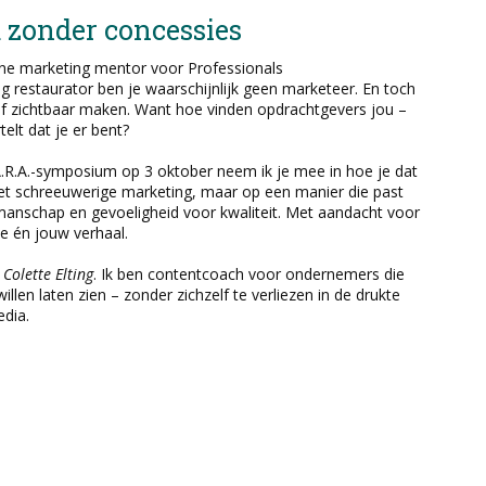
d zonder concessies
ne marketing mentor voor Professionals
ig restaurator ben je waarschijnlijk geen marketeer. En toch
lf zichtbaar maken. Want hoe vinden opdrachtgevers jou –
ertelt dat je er bent?
A.R.A.-symposium op 3 oktober neem ik je mee in hoe je dat
et schreeuwerige marketing, maar op een manier die past
manschap en gevoeligheid voor kwaliteit. Met aandacht voor
sie én jouw verhaal.
s
Colette Elting
. Ik ben contentcoach voor ondernemers die
llen laten zien – zonder zichzelf te verliezen in de drukte
edia.