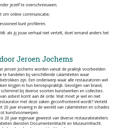
ónder jezelf te overschreeuwen;
t om online communicatie;
essioneel kunt profileren.
t: als jij jouw verhaal niet vertelt, doet iemand anders het
n, door Jeroen Jochems
van Jeroen Jochems worden vanuit de praktijk voorbeelden
 te handelen bij verschillende calamiteiten waar
 betrokken zijn. Een onderwerp waar alle restauratoren wel
en krijgen in hun beroepspraktijk. Gevolgen van brand,
schimmel bij diverse soorten kunstwerken en collecties.
van asbest komt aan de orde. Wat moet je wel en niet
 restaurator met deze zaken geconfronteerd wordt? Verteld
 20 jaar ervaring in de wereld van calamiteiten en schades
tot kunstvoorwerpen.
is 20 jaar eigenaar geweest van diverse restauratieateliers
miteiten diensten DocumentenWacht en MuseumWacht.