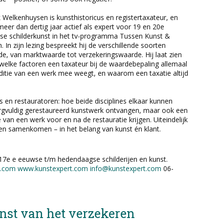
 Welkenhuysen is kunsthistoricus en registertaxateur, en
eer dan dertig jaar actief als expert voor 19 en 20e
e schilderkunst in het tv-programma Tussen Kunst &
h. In zijn lezing bespreekt hij de verschillende soorten
e, van marktwaarde tot verzekeringswaarde. Hij laat zien
welke factoren een taxateur bij de waardebepaling allemaal
ditie van een werk mee weegt, en waarom een taxatie altijd
 en restauratoren: hoe beide disciplines elkaar kunnen
orgvuldig gerestaureerd kunstwerk ontvangen, maar ook een
van een werk voor en na de restauratie krijgen. Uiteindelijk
n samenkomen – in het belang van kunst én klant.
 17e e eeuwse t/m hedendaagse schilderijen en kunst.
s.com
www.kunstexpert.com
info@kunstexpert.com
06-
nst van het verzekeren