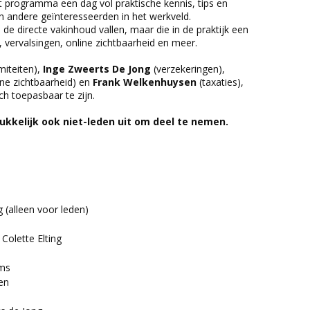
t programma een dag vol praktische kennis, tips en
n andere geïnteresseerden in het werkveld.
de directe vakinhoud vallen, maar die in de praktijk een
e, vervalsingen, online zichtbaarheid en meer.
miteiten),
Inge Zweerts De Jong
(verzekeringen),
ine zichtbaarheid) en
Frank Welkenhuysen
(taxaties),
h toepasbaar te zijn.
rukkelijk ook niet-leden uit om deel te nemen.
(alleen voor leden)
 Colette Elting
ems
en