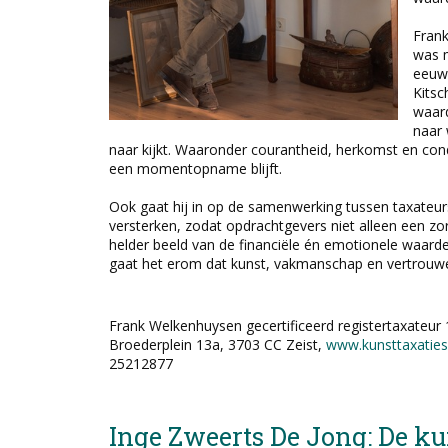
Frank
was m
eeuws
Kitsc
waard
naar 
naar kijkt. Waaronder courantheid, herkomst en con
een momentopname blijft.
Ook gaat hij in op de samenwerking tussen taxateurs
versterken, zodat opdrachtgevers niet alleen een z
helder beeld van de financiële én emotionele waarde 
gaat het erom dat kunst, vakmanschap en vertrouwe
Frank Welkenhuysen gecertificeerd registertaxateur
Broederplein 13a, 3703 CC Zeist,
www.kunsttaxatie
25212877
Inge Zweerts De Jong: De ku