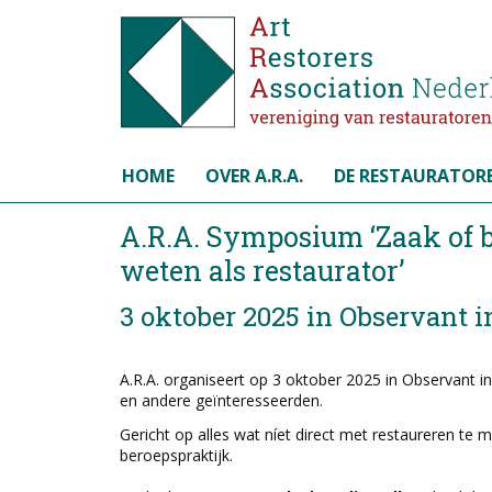
Selecteer de taal
HOME
OVER A.R.A.
DE RESTAURATOR
A.R.A. Symposium ‘Zaak of b
weten als restaurator’
3 oktober 2025 in Observant 
A.R.A. organiseert op 3 oktober 2025 in Observant 
en andere geïnteresseerden.
Gericht op alles wat níet direct met restaureren te
beroepspraktijk.