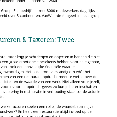
er bekend onder de naam VanWaarde.
 Groep. Een bedrijf dat met 8000 medewerkers dagelijks
preid over 3 continenten. VanWaarde fungeert in deze groep
ureren & Taxeren: Twee
estaurator krijg je schilderijen en objecten in handen die niet
n een grote emotionele betekenis hebben voor de eigenaar,
vaak ook een aanzienlijke financiële waarde
genwoordigen. Het is daarom verstandig om vóór het
emen van een restauratieopdracht meer te weten over de
nticiteit en de waarde van een werk. Niet alleen voor jezelf,
vooral voor de opdrachtgever: zo kun je beter inschatten
 investering in restauratie in verhouding staat tot de actuele
de.
welke factoren spelen een rol bij de waardebepaling van
unstwerk? En heeft een restauratie altijd invloed op de
e – positief, of soms ook negatief?