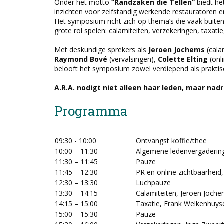
Onder het motto
“Randzaken die Tellen”
biedt he
inzichten voor zelfstandig werkende restauratoren e
Het symposium richt zich op thema’s die vaak buiten 
grote rol spelen: calamiteiten, verzekeringen, taxati
Met deskundige sprekers als
Jeroen Jochems
(cala
Raymond Bové
(vervalsingen),
Colette Elting
(onl
belooft het symposium zowel verdiepend als praktisc
A.R.A. nodigt niet alleen haar leden, maar nad
Programma
09:30 - 10:00
Ontvangst koffie/thee
10:00 – 11:30
Algemene ledenvergadering 
11:30 – 11:45
Pauze
11:45 – 12:30
PR en online zichtbaarheid,
12:30 – 13:30
Luchpauze
13:30 – 14:15
Calamiteiten, Jeroen Joch
14:15 – 15:00
Taxatie, Frank Welkenhuys
15:00 – 15:30
Pauze