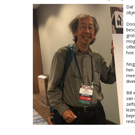
Dat 
obje
Door
besc
grot
moge
offe
hoe 
Nog 
hen 
meer
dive
Bill
van 
zelf
lezi
bepr
rest