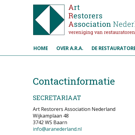
Selecteer de taal
HOME
OVER A.R.A.
DE RESTAURATOR
Contactinformatie
SECRETARIAAT
Art Restorers Association Nederland
Wijkamplaan 48
3742 WS Baarn
info@aranederland.nl