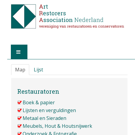
HOME
Map
Lijst
OVER A.R.A.
Restauratoren
DE RESTAURATOREN
Boek & papier
Lijsten en verguldingen
LID WORDEN
Metaal en Sieraden
Meubels, Hout & Houtsnijwerk
VIND EEN RESTAURATOR
Onderzoek & Fotografie