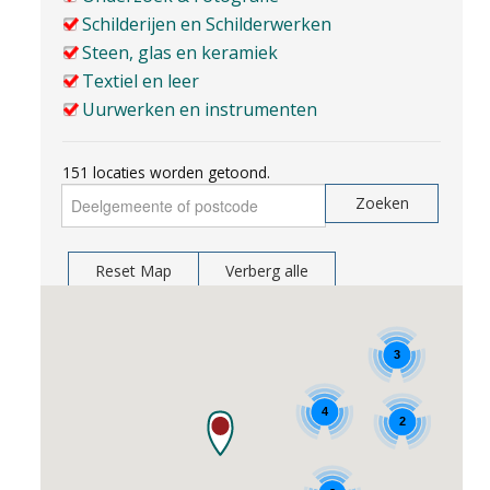
EDUCATIE
Schilderijen en Schilderwerken
Steen, glas en keramiek
NIEUWS
Textiel en leer
Uurwerken en instrumenten
CONTACT
151 locaties worden getoond.
Selecteer de taal
Zoeken
Reset Map
Verberg alle
Vind mijn locatie
3
4
2