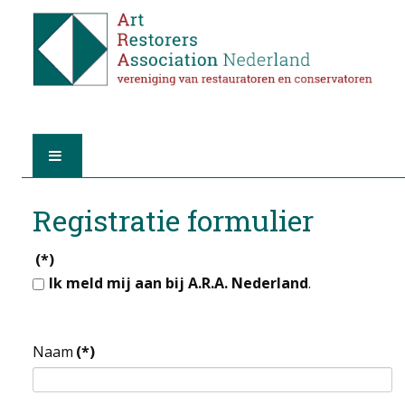
HOME
Registratie formulier
OVER A.R.A.
(*)
Ik meld mij aan bij A.R.A. Nederland
.
DE RESTAURATOREN
LID WORDEN
Naam
(*)
VIND EEN RESTAURATOR