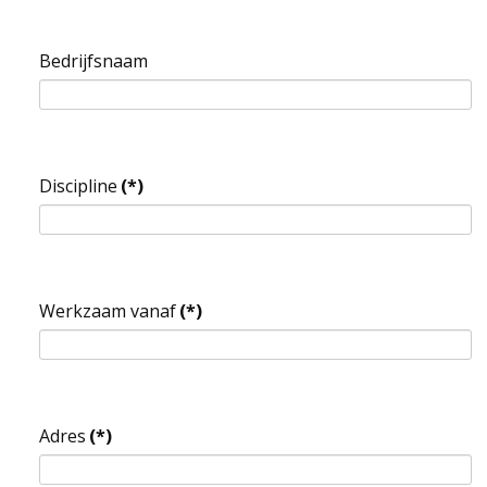
EDUCATIE
Bedrijfsnaam
NIEUWS
CONTACT
Discipline
(*)
Selecteer de taal
Werkzaam vanaf
(*)
Adres
(*)