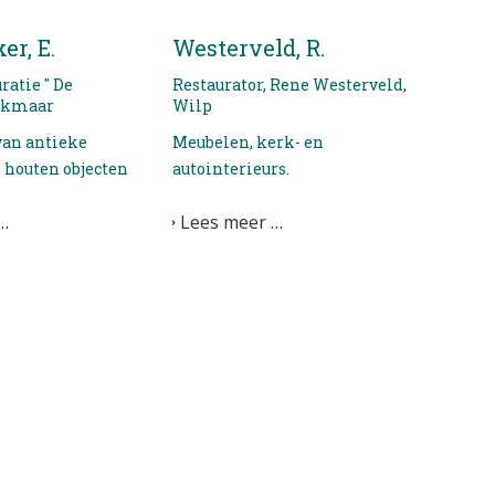
r, E.
Westerveld, R.
ratie " De
Restaurator, Rene Westerveld,
Alkmaar
Wilp
van antieke
Meubelen, kerk- en
 houten objecten
autointerieurs.
…
Lees meer …