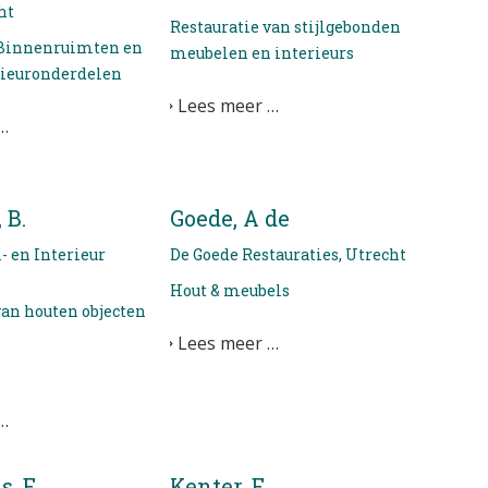
ht
Restauratie van stijlgebonden
 Binnenruimten en
meubelen en interieurs
rieuronderdelen
Lees meer …
…
 B.
Goede, A de
 en Interieur
De Goede Restauraties, Utrecht
Hout & meubels
van houten objecten
Lees meer …
…
, E.
Kenter, E