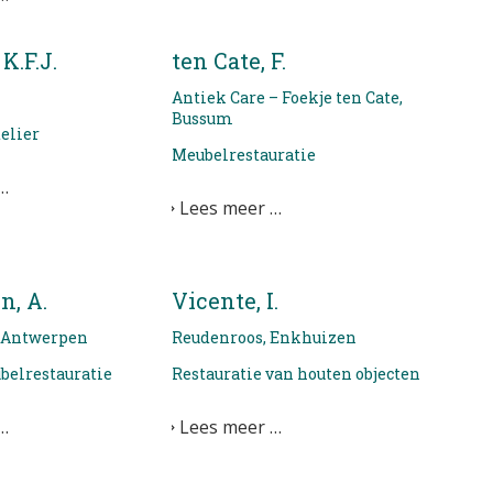
K.F.J.
ten Cate, F.
Antiek Care – Foekje ten Cate,
Bussum
elier
Meubelrestauratie
…
Lees meer …
n, A.
Vicente, I.
, Antwerpen
Reudenroos, Enkhuizen
belrestauratie
Restauratie van houten objecten
…
Lees meer …