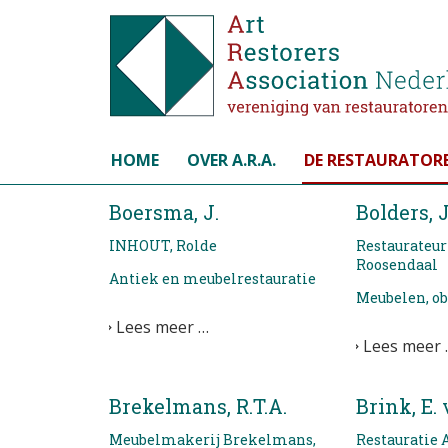
Selecteer de taal
HOME
OVER A.R.A.
DE RESTAURATOR
Boersma, J.
Bolders, J
INHOUT, Rolde
Restaurateur
Roosendaal
Antiek en meubelrestauratie
Meubelen, ob
Lees meer …
Lees meer 
Brekelmans, R.T.A.
Brink, E.
Meubelmakerij Brekelmans,
Restauratie 