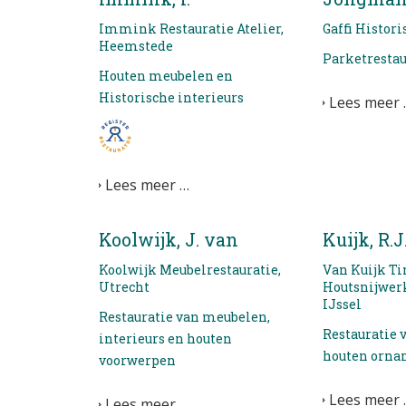
Immink Restauratie Atelier,
Gaffi Histor
Heemstede
Parketrestau
Houten meubelen en
Historische interieurs
Lees meer 
Lees meer …
Koolwijk, J. van
Kuijk, R.J
Koolwijk Meubelrestauratie,
Van Kuijk 
Utrecht
Houtsnijwer
IJssel
Restauratie van meubelen,
Restauratie 
interieurs en houten
houten orn
voorwerpen
Lees meer 
Lees meer …