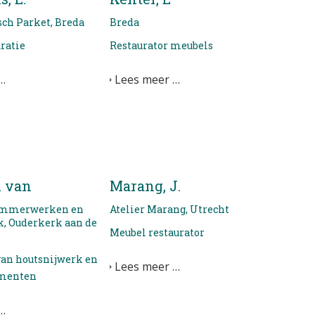
isch Parket, Breda
Breda
ratie
Restaurator meubels
…
Lees meer …
. van
Marang, J.
Timmerwerken en
Atelier Marang, Utrecht
k, Ouderkerk aan de
Meubel restaurator
van houtsnijwerk en
Lees meer …
amenten
…