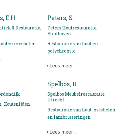
, E.H.
Peters, S.
tiek & Restauratie,
Peters Houtrestauratie,
Eindhoven
 houten meubelen
Restauratie van hout en
polychromie
…
Lees meer …
Spelbos, R.
ordendijk
Spelbos Meubelrestauratie,
Utrecht
, Houtsnijden
Restauratie van hout, meubelen
en lambrisseringen
Lees meer …
…