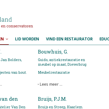
EN
LID WORDEN
VIND EEN RESTAURATOR
EDUC
.
Bouwhuis, G.
 Jan Bolders,
Guido, antiekrestauratie en
meubel op maat, Dieverbrug
jecten van hout.
Meubelrestauratie
…
Lees meer …
 van den
Bruijs, P.J.M.
Atelier Van Den
Bruijs en Streep, Haarlem