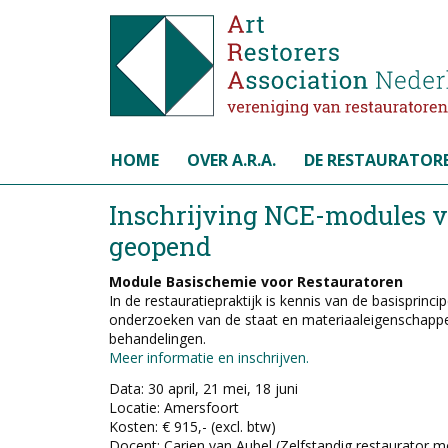
Selecteer de taal
HOME
OVER A.R.A.
DE RESTAURATOR
Inschrijving NCE-modules v
geopend
Module Basischemie voor Restauratoren
In de restauratiepraktijk is kennis van de basisprinc
onderzoeken van de staat en materiaaleigenschappen
behandelingen.
Meer informatie en inschrijven.
Data: 30 april, 21 mei, 18 juni
Locatie: Amersfoort
Kosten: € 915,- (excl. btw)
Docent: Carien van Aubel (Zelfstandig restaurator 