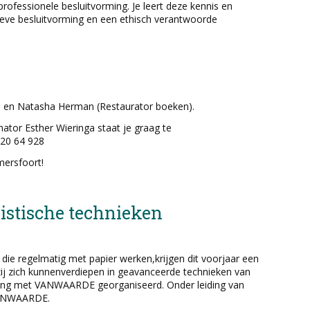
rofessionele besluitvorming. Je leert deze kennis en
sieve besluitvorming en een ethisch verantwoorde
) en Natasha Herman (Restaurator boeken).
ator Esther Wieringa staat je graag te
220 64 928
mersfoort!
alistische technieken
 die regelmatig met papier werken,krijgen dit voorjaar een
zij zich kunnenverdiepen in geavanceerde technieken van
ing met VANWAARDE georganiseerd. Onder leiding van
 VANWAARDE.