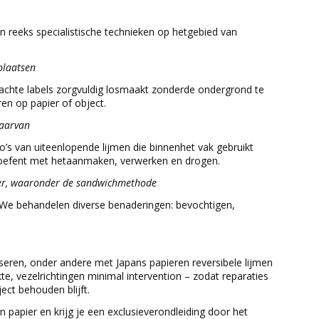
n reeks specialistische technieken op hetgebied van
plaatsen
rachte labels zorgvuldig losmaakt zonderde ondergrond te
n op papier of object.
daarvan
ico’s van uiteenlopende lijmen die binnenhet vak gebruikt
en oefent met hetaanmaken, verwerken en drogen.
pier, waaronder de sandwichmethode
. We behandelen diverse benaderingen: bevochtigen,
seren, onder andere met Japans papieren reversibele lijmen
kte, vezelrichtingen minimal intervention – zodat reparaties
ject behouden blijft.
papier en krijg je een exclusieverondleiding door het