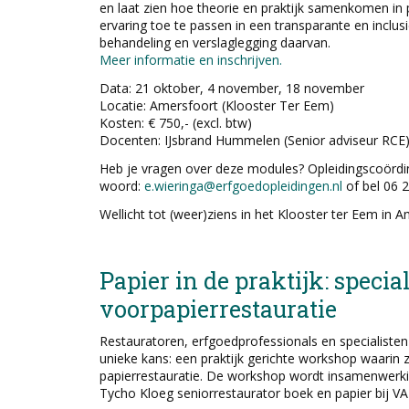
en laat zien hoe theorie en praktijk samenkomen in p
ervaring toe te passen in een transparante en inclu
behandeling en verslaglegging daarvan.
Meer informatie en inschrijven.
Data: 21 oktober, 4 november, 18 november
Locatie: Amersfoort (Klooster Ter Eem)
Kosten: € 750,- (excl. btw)
Docenten: IJsbrand Hummelen (Senior adviseur RCE
Heb je vragen over deze modules? Opleidingscoördin
woord:
e.wieringa@erfgoedopleidingen.nl
of bel 06 
Wellicht tot (weer)ziens in het Klooster ter Eem in A
Papier in de praktijk: speci
voorpapierrestauratie
Restauratoren, erfgoedprofessionals en specialisten
unieke kans: een praktijk gerichte workshop waarin 
papierrestauratie. De workshop wordt insamenwerk
Tycho Kloeg seniorrestaurator boek en papier bij