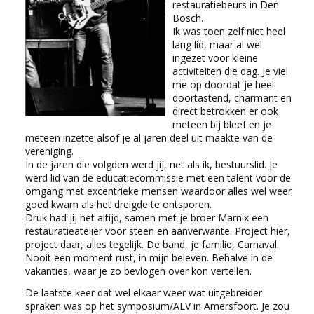
restauratiebeurs in Den
Bosch.
Ik was toen zelf niet heel
lang lid, maar al wel
ingezet voor kleine
activiteiten die dag. Je viel
me op doordat je heel
doortastend, charmant en
direct betrokken er ook
meteen bij bleef en je
meteen inzette alsof je al jaren deel uit maakte van de
vereniging.
In de jaren die volgden werd jij, net als ik, bestuurslid. Je
werd lid van de educatiecommissie met een talent voor de
omgang met excentrieke mensen waardoor alles wel weer
goed kwam als het dreigde te ontsporen.
Druk had jij het altijd, samen met je broer Marnix een
restauratieatelier voor steen en aanverwante. Project hier,
project daar, alles tegelijk. De band, je familie, Carnaval.
Nooit een moment rust, in mijn beleven. Behalve in de
vakanties, waar je zo bevlogen over kon vertellen.
De laatste keer dat wel elkaar weer wat uitgebreider
spraken was op het symposium/ALV in Amersfoort. Je zou