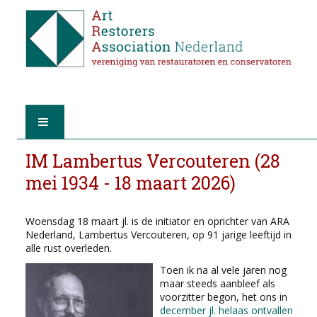
HOME
IM Lambertus Vercouteren (28
mei 1934 - 18 maart 2026)
OVER A.R.A.
Woensdag 18 maart jl. is de initiator en oprichter van ARA
DE RESTAURATOREN
Nederland, Lambertus Vercouteren, op 91 jarige leeftijd in
alle rust overleden.
LID WORDEN
Toen ik na al vele jaren nog
maar steeds aanbleef als
VIND EEN RESTAURATOR
voorzitter begon, het ons in
december jl. helaas ontvallen