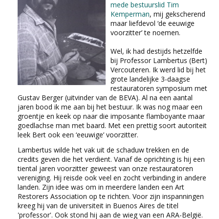
mede bestuurslid Tim
EDUCATIE
Kemperman
, mij gekscherend
maar liefdevol ‘de eeuwige
voorzitter’ te noemen.
NIEUWS
Wel, ik had destijds hetzelfde
CONTACT
bij Professor Lambertus (Bert)
Vercouteren. Ik werd lid bij het
grote landelijke 3-daagse
Selecteer de taal
restauratoren symposium met
Gustav Berger (uitvinder van de BEVA). Al na een aantal
jaren bood ik me aan bij het bestuur. Ik was nog maar een
groentje en keek op naar die imposante flamboyante maar
goedlachse man met baard. Met een prettig soort autoriteit
leek Bert ook een ‘eeuwige’ voorzitter.
Lambertus wilde het vak uit de schaduw trekken en de
credits geven die het verdient. Vanaf de oprichting is hij een
tiental jaren voorzitter geweest van onze restauratoren
vereniging. Hij reisde ook veel en zocht verbinding in andere
landen. Zijn idee was om in meerdere landen een Art
Restorers Association op te richten. Voor zijn inspanningen
kreeg hij van de universiteit in Buenos Aires de titel
'professor'. Ook stond hij aan de wieg van een ARA-België.