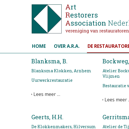
Selecteer de taal
HOME
OVER A.R.A.
DE RESTAURATOR
Blanksma, B.
Bockweg,
Blanksma Klokken, Arnhem
Atelier Bock
Vlijmen
Uurwerkrestauratie
Restauratie
Lees meer …
Lees meer 
Geerts, H.H.
Gerritsma,
De Klokkenmakers, Hilversum
Atelier de T