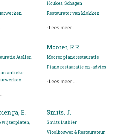
Houkes, Schagen
uurwerken
Restaurator van klokken
…
Lees meer …
Moorer, R.R.
uratie Atelier,
Moorer pianorestauratie
Piano restauratie en -advies
van antieke
uurwerken
Lees meer …
…
ienga, E.
Smits, J.
 wijzerplaten,
Smits Luthier
Vioolbouwer & Restaurateur