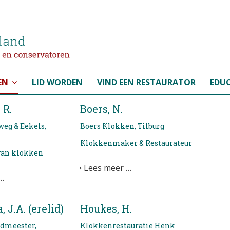
EN
LID WORDEN
VIND EEN RESTAURATOR
EDUC
 R.
Boers, N.
weg & Eekels,
Boers Klokken, Tilburg
Klokkenmaker & Restaurateur
 van klokken
Lees meer …
…
 J.A. (erelid)
Houkes, H.
ijdmeester,
Klokkenrestauratie Henk