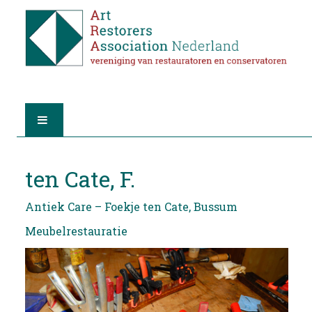
HOME
ten Cate, F.
OVER A.R.A.
Antiek Care – Foekje ten Cate, Bussum
DE RESTAURATOREN
Meubelrestauratie
LID WORDEN
VIND EEN RESTAURATOR