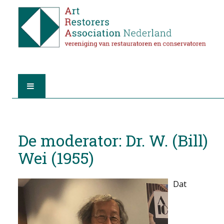
HOME
De moderator: Dr. W. (Bill)
OVER A.R.A.
Wei (1955)
DE RESTAURATOREN
Dat
LID WORDEN
VIND EEN RESTAURATOR