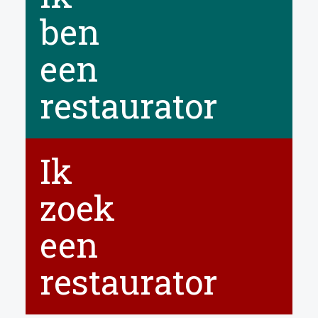
EDUCATIE
ben
NIEUWS
een
CONTACT
restaurator
Selecteer de taal
Ik
zoek
een
restaurator