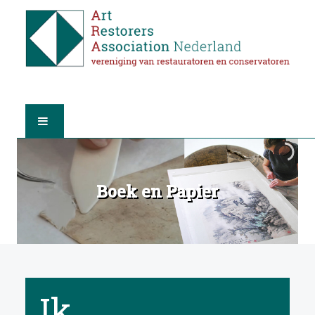
HOME
Boek en Papier
OVER A.R.A.
DE RESTAURATOREN
LID WORDEN
Ik
VIND EEN RESTAURATOR