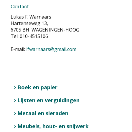
Contact
EDUCATIE
Lukas F. Warnaars
NIEUWS
Hartenseweg 13,
6705 BH WAGENINGEN-HOOG
CONTACT
Tel: 010-4515106
E-mail:
lfwarnaars@gmail.com
Selecteer de taal
Boek en papier
Lijsten en verguldingen
Metaal en sieraden
Meubels, hout- en snijwerk