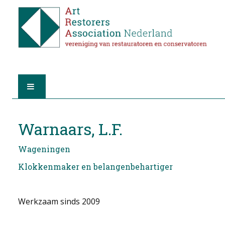
HOME
Warnaars, L.F.
OVER A.R.A.
Wageningen
DE RESTAURATOREN
Klokkenmaker en belangenbehartiger
LID WORDEN
Werkzaam sinds 2009
VIND EEN RESTAURATOR