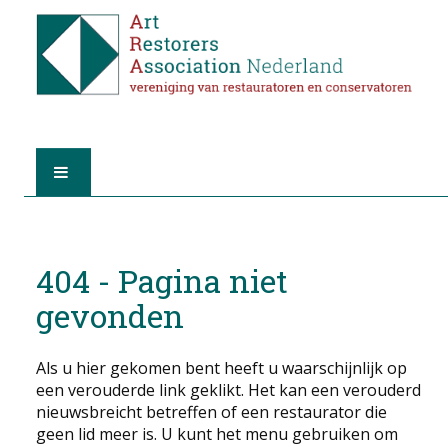
HOME
404 - Pagina niet
OVER A.R.A.
gevonden
DE RESTAURATOREN
Als u hier gekomen bent heeft u waarschijnlijk op
LID WORDEN
een verouderde link geklikt. Het kan een verouderd
nieuwsbreicht betreffen of een restaurator die
VIND EEN RESTAURATOR
geen lid meer is. U kunt het menu gebruiken om