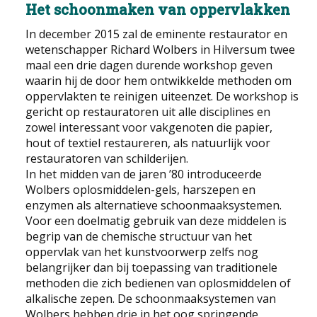
Het schoonmaken van oppervlakken
EDUCATIE
In december 2015 zal de eminente restaurator en
wetenschapper Richard Wolbers in Hilversum twee
NIEUWS
maal een drie dagen durende workshop geven
waarin hij de door hem ontwikkelde methoden om
CONTACT
oppervlakten te reinigen uiteenzet. De workshop is
gericht op restauratoren uit alle disciplines en
Selecteer de taal
zowel interessant voor vakgenoten die papier,
hout of textiel restaureren, als natuurlijk voor
restauratoren van schilderijen.
In het midden van de jaren ’80 introduceerde
Wolbers oplosmiddelen-gels, harszepen en
enzymen als alternatieve schoonmaaksystemen.
Voor een doelmatig gebruik van deze middelen is
begrip van de chemische structuur van het
oppervlak van het kunstvoorwerp zelfs nog
belangrijker dan bij toepassing van traditionele
methoden die zich bedienen van oplosmiddelen of
alkalische zepen. De schoonmaaksystemen van
Wolbers hebben drie in het oog springende