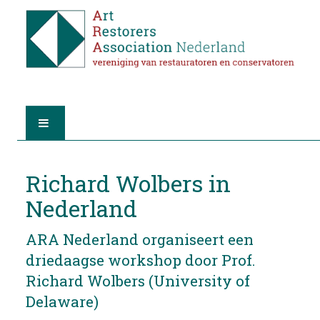
HOME
Richard Wolbers in
OVER A.R.A.
Nederland
DE RESTAURATOREN
ARA Nederland organiseert een
driedaagse workshop door Prof.
LID WORDEN
Richard Wolbers (University of
Delaware)
VIND EEN RESTAURATOR